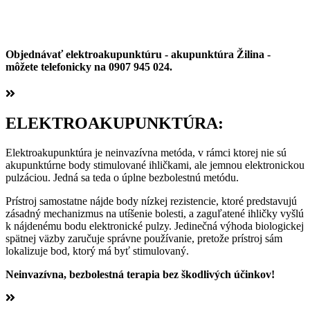
Objednávať elektroakupunktúru - akupunktúra Žilina -
môžete telefonicky na 0907 945 024.
ELEKTROAKUPUNKTÚRA:
Elektroakupunktúra je neinvazívna metóda, v rámci ktorej nie sú
akupunktúrne body stimulované ihličkami, ale jemnou elektronickou
pulzáciou. Jedná sa teda o úplne bezbolestnú metódu.
Prístroj samostatne nájde body nízkej rezistencie, ktoré predstavujú
zásadný mechanizmus na utíšenie bolesti, a zaguľatené ihličky vyšlú
k nájdenému bodu elektronické pulzy. Jedinečná výhoda biologickej
spätnej väzby zaručuje správne používanie, pretože prístroj sám
lokalizuje bod, ktorý má byť stimulovaný.
Neinvazívna, bezbolestná terapia bez škodlivých účinkov!