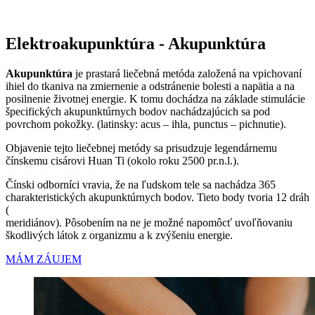
Elektroakupunktúra - Akupunktúra
Akupunktúra
je prastará liečebná metóda založená na vpichovaní
ihiel do tkaniva na zmiernenie a odstránenie bolesti a napätia a na
posilnenie životnej energie. K tomu dochádza na základe stimulácie
špecifických akupunktúrnych bodov nachádzajúcich sa pod
povrchom pokožky. (latinsky: acus – ihla, punctus – pichnutie).
Objavenie tejto liečebnej metódy sa prisudzuje legendárnemu
čínskemu cisárovi Huan Ti (okolo roku 2500 pr.n.l.).
Čínski odborníci vravia, že na ľudskom tele sa nachádza 365
charakteristických akupunktúrnych bodov. Tieto body tvoria 12 dráh
(
meridiánov). Pôsobením na ne je možné napomôcť uvoľňovaniu
škodlivých látok z organizmu a k zvýšeniu energie.
MÁM ZÁUJEM