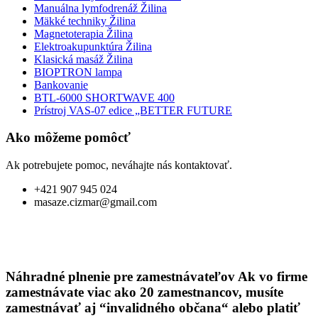
Manuálna lymfodrenáž Žilina
Mäkké techniky Žilina
Magnetoterapia Žilina
Elektroakupunktúra Žilina
Klasická masáž Žilina
BIOPTRON lampa
Bankovanie
BTL-6000 SHORTWAVE 400
Prístroj VAS-07 edice „BETTER FUTURE
Ako môžeme pomôcť
Ak potrebujete pomoc, neváhajte nás kontaktovať.
+421 907 945 024
masaze.cizmar@gmail.com
Náhradné plnenie pre zamestnávateľov
Ak vo firme
zamestnávate viac ako 20 zamestnancov, musíte
zamestnávať aj “invalidného občana“ alebo platiť