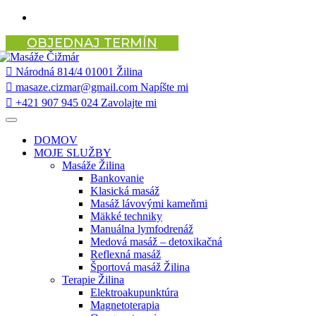
Preskočiť
na
OBJEDNAJ TERMÍN
obsah
Národná 814/4
01001 Žilina
masaze.cizmar@gmail.com
Napíšte mi
+421 907 945 024
Zavolajte mi
DOMOV
MOJE SLUŽBY
Masáže Žilina
Bankovanie
Klasická masáž
Masáž lávovými kameňmi
Mäkké techniky
Manuálna lymfodrenáž
Medová masáž – detoxikačná
Reflexná masáž
Športová masáž Žilina
Terapie Žilina
Elektroakupunktúra
Magnetoterapia