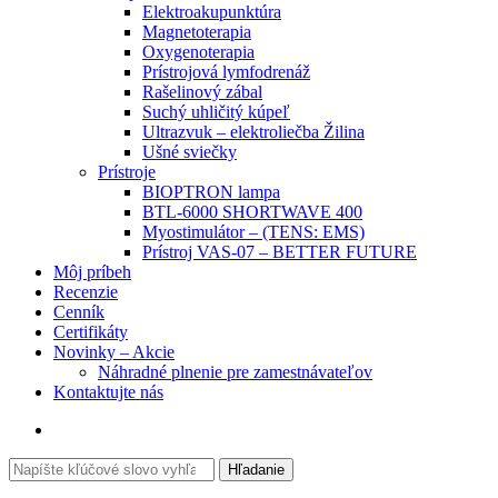
Elektroakupunktúra
Magnetoterapia
Oxygenoterapia
Prístrojová lymfodrenáž
Rašelinový zábal
Suchý uhličitý kúpeľ
Ultrazvuk – elektroliečba Žilina
Ušné sviečky
Prístroje
BIOPTRON lampa
BTL-6000 SHORTWAVE 400
Myostimulátor – (TENS: EMS)
Prístroj VAS-07 – BETTER FUTURE
Môj príbeh
Recenzie
Cenník
Certifikáty
Novinky – Akcie
Náhradné plnenie pre zamestnávateľov
Kontaktujte nás
Search
Hľadanie
for: