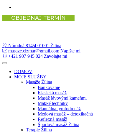
Preskočiť
na
OBJEDNAJ TERMÍN
obsah
Národná 814/4
01001 Žilina
masaze.cizmar@gmail.com
Napíšte mi
+421 907 945 024
Zavolajte mi
DOMOV
MOJE SLUŽBY
Masáže Žilina
Bankovanie
Klasická masáž
Masáž lávovými kameňmi
Mäkké techniky
Manuálna lymfodrenáž
Medová masáž – detoxikačná
Reflexná masáž
Športová masáž Žilina
Terapie Žilina