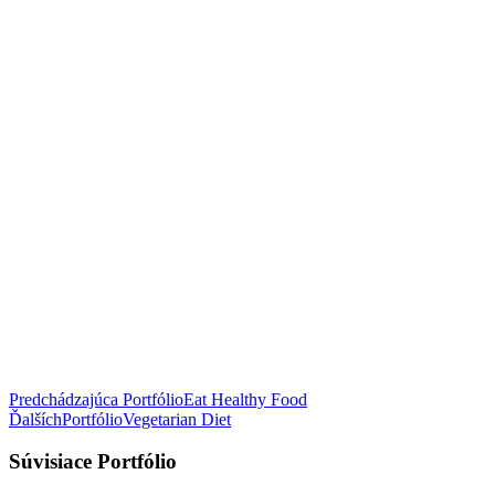
Navigácia
Predchádzajúca Portfólio
Eat Healthy Food
ĎalšíchPortfólio
Vegetarian Diet
v
článku
Súvisiace Portfólio